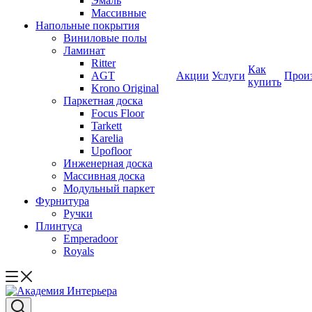
Эмаль
Массивные
Напольные покрытия
Виниловые полы
Ламинат
Ritter
Как
AGT
Акции
Услуги
Прои
купить
Krono Original
Паркетная доска
Focus Floor
Tarkett
Karelia
Upofloor
Инженерная доска
Массивная доска
Модульный паркет
Фурнитура
Ручки
Плинтуса
Emperadoor
Royals