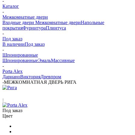
-
Каталог
-
Межкомнатные двери
Входные двери
Межкомнатные двери
Напольные
покрытия
Фурнитура
Плинтуса
-
Под заказ
В наличии
Под заказ
-
Шпонированные
Шпонированные
Эмаль
Массивные
-
Porta Alex
Дариано
Виктория
Древпром
-
МЕЖКОМНАТНАЯ ДВЕРЬ РИГА
:
Под заказ
Цвет