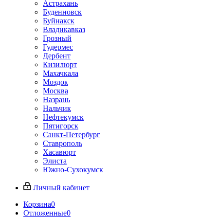
Астрахань
Буденновск
Буйнакск
Владикавказ
Грозный
Гудермес
Дербент
Кизилюрт
Махачкала
Моздок
Москва
Назрань
Нальчик
Нефтекумск
Пятигорск
Санкт-Петербург
Ставрополь
Хасавюрт
Элиста
Южно-Сухокумск
Личный кабинет
Корзина
0
Отложенные
0