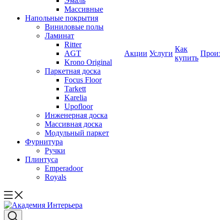
Эмаль
Массивные
Напольные покрытия
Виниловые полы
Ламинат
Ritter
Как
AGT
Акции
Услуги
Прои
купить
Krono Original
Паркетная доска
Focus Floor
Tarkett
Karelia
Upofloor
Инженерная доска
Массивная доска
Модульный паркет
Фурнитура
Ручки
Плинтуса
Emperadoor
Royals