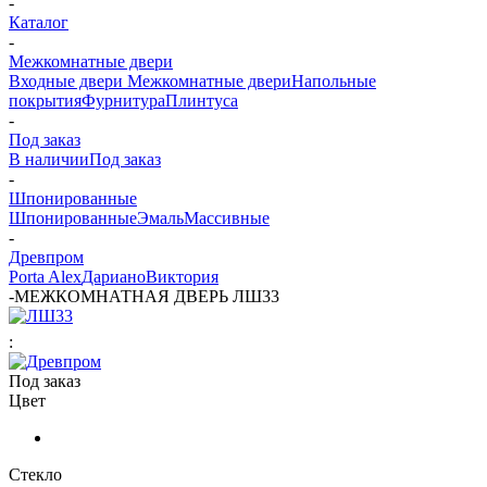
-
Каталог
-
Межкомнатные двери
Входные двери
Межкомнатные двери
Напольные
покрытия
Фурнитура
Плинтуса
-
Под заказ
В наличии
Под заказ
-
Шпонированные
Шпонированные
Эмаль
Массивные
-
Древпром
Porta Alex
Дариано
Виктория
-
МЕЖКОМНАТНАЯ ДВЕРЬ ЛШ33
:
Под заказ
Цвет
Стекло