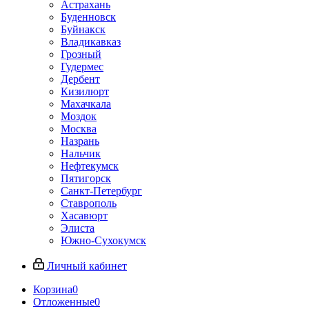
Астрахань
Буденновск
Буйнакск
Владикавказ
Грозный
Гудермес
Дербент
Кизилюрт
Махачкала
Моздок
Москва
Назрань
Нальчик
Нефтекумск
Пятигорск
Санкт-Петербург
Ставрополь
Хасавюрт
Элиста
Южно-Сухокумск
Личный кабинет
Корзина
0
Отложенные
0