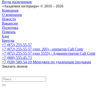
Виды наличников
«Академия интерьера» © 2010 – 2026
Компания
О компании
Новости
Вакансии
Политика
Помощь
Блог
Бренды
+7 (872) 255-55-57
+7 (872) 255-55-57
(доп. 205) - оператор Call Centr
+7 (872) 255-55-57
(доп 5555) - Администратор Call Centr
+7 (800) 555-45-73
+7 (928) 500-54-10
Менеджер по удаленным продажам
Заказать звонок