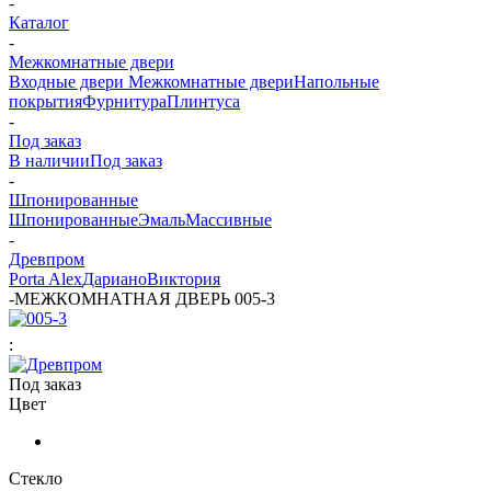
-
Каталог
-
Межкомнатные двери
Входные двери
Межкомнатные двери
Напольные
покрытия
Фурнитура
Плинтуса
-
Под заказ
В наличии
Под заказ
-
Шпонированные
Шпонированные
Эмаль
Массивные
-
Древпром
Porta Alex
Дариано
Виктория
-
МЕЖКОМНАТНАЯ ДВЕРЬ 005-3
:
Под заказ
Цвет
Стекло