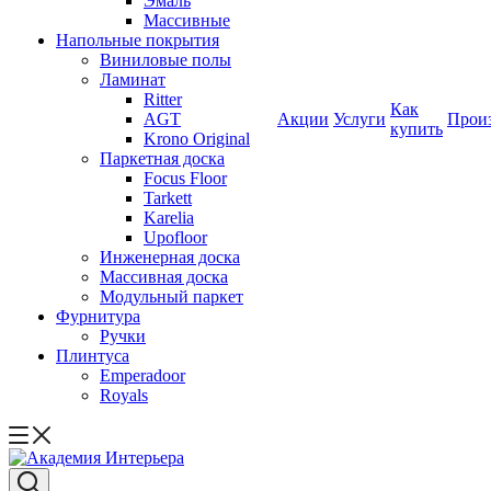
Эмаль
Массивные
Напольные покрытия
Виниловые полы
Ламинат
Ritter
Как
AGT
Акции
Услуги
Прои
купить
Krono Original
Паркетная доска
Focus Floor
Tarkett
Karelia
Upofloor
Инженерная доска
Массивная доска
Модульный паркет
Фурнитура
Ручки
Плинтуса
Emperadoor
Royals