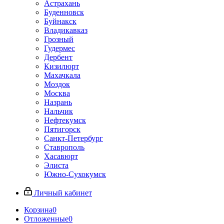
Астрахань
Буденновск
Буйнакск
Владикавказ
Грозный
Гудермес
Дербент
Кизилюрт
Махачкала
Моздок
Москва
Назрань
Нальчик
Нефтекумск
Пятигорск
Санкт-Петербург
Ставрополь
Хасавюрт
Элиста
Южно-Сухокумск
Личный кабинет
Корзина
0
Отложенные
0