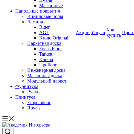
Эмаль
Массивные
Напольные покрытия
Виниловые полы
Ламинат
Ritter
Как
AGT
Акции
Услуги
Прои
купить
Krono Original
Паркетная доска
Focus Floor
Tarkett
Karelia
Upofloor
Инженерная доска
Массивная доска
Модульный паркет
Фурнитура
Ручки
Плинтуса
Emperadoor
Royals