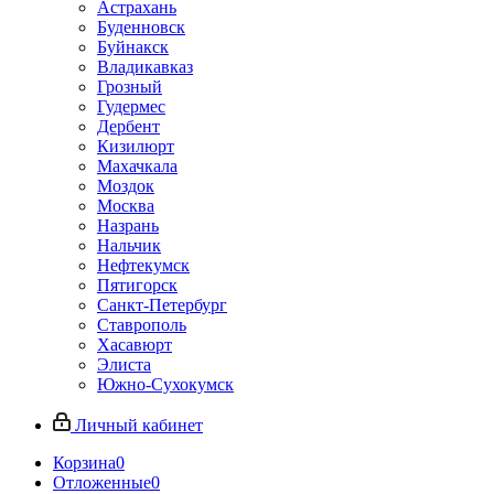
Астрахань
Буденновск
Буйнакск
Владикавказ
Грозный
Гудермес
Дербент
Кизилюрт
Махачкала
Моздок
Москва
Назрань
Нальчик
Нефтекумск
Пятигорск
Санкт-Петербург
Ставрополь
Хасавюрт
Элиста
Южно-Сухокумск
Личный кабинет
Корзина
0
Отложенные
0