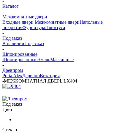
-
Каталог
-
Межкомнатные двери
Входные двери
Межкомнатные двери
Напольные
покрытия
Фурнитура
Плинтуса
-
Под заказ
В наличии
Под заказ
-
Шпонированные
Шпонированные
Эмаль
Массивные
-
Древпром
Porta Alex
Дариано
Виктория
-
МЕЖКОМНАТНАЯ ДВЕРЬ LX404
:
Под заказ
Цвет
Стекло