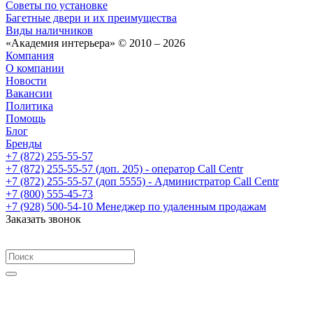
Советы по установке
Багетные двери и их преимущества
Виды наличников
«Академия интерьера» © 2010 – 2026
Компания
О компании
Новости
Вакансии
Политика
Помощь
Блог
Бренды
+7 (872) 255-55-57
+7 (872) 255-55-57
(доп. 205) - оператор Call Centr
+7 (872) 255-55-57
(доп 5555) - Администратор Call Centr
+7 (800) 555-45-73
+7 (928) 500-54-10
Менеджер по удаленным продажам
Заказать звонок